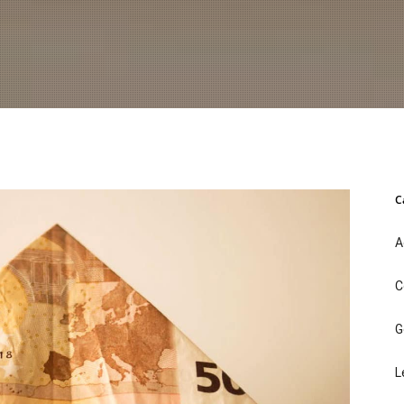
C
A
C
G
L