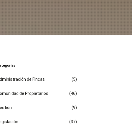
ategorias
dministración de Fincas
(5)
omunidad de Propietarios
(46)
estión
(9)
egislación
(37)