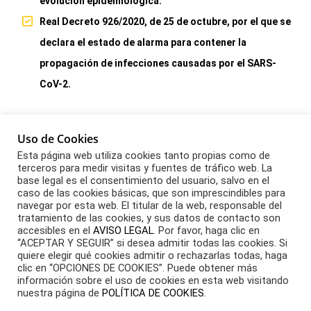
evolución epidemiológica.
Real Decreto 926/2020, de 25 de octubre, por el que se
declara el estado de alarma para contener la
propagación de infecciones causadas por el SARS-
CoV-2.
INFOGRAFIAS
Uso de Cookies
MEDIDAS DE PREVENCIÓN EN COMUNIDADES DE
Esta página web utiliza cookies tanto propias como de
terceros para medir visitas y fuentes de tráfico web. La
PROPIETARIOS EN SITUACIÓN DE CORONAVIRUS
base legal es el consentimiento del usuario, salvo en el
caso de las cookies básicas, que son imprescindibles para
(COVID-19)
navegar por esta web. El titular de la web, responsable del
MOVILIDAD DE MENORES
tratamiento de las cookies, y sus datos de contacto son
accesibles en el
AVISO LEGAL
. Por favor, haga clic en
LIMPIEZA: PAUTAS DE ACTUACIÓN EN COMUNIDADES
“ACEPTAR Y SEGUIR” si desea admitir todas las cookies. Si
quiere elegir qué cookies admitir o rechazarlas todas, haga
DE PROPIETARIOS
clic en “OPCIONES DE COOKIES”. Puede obtener más
PAUTAS DE ACTUACIÓN EN VIVIENDAS
información sobre el uso de cookies en esta web visitando
nuestra página de
POLÍTICA DE COOKIES
.
INFOGRAFÍA ACTIVIDAD EN FASES