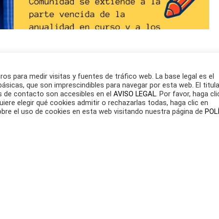
udas de la comunidad del
os para medir visitas y fuentes de tráfico web. La base legal es el
ásicas, que son imprescindibles para navegar por esta web. El titula
ando compro una vivienda o
os de contacto son accesibles en el
AVISO LEGAL
. Por favor, haga cli
iere elegir qué cookies admitir o rechazarlas todas, haga clic en
re el uso de cookies en esta web visitando nuestra página de
POL
COMUNIDAD DEL ANTERIOR PROPIETARIO CUANDO
FECCIÓN REAL DE LA VIVIENDA O LOCAL, AL PAGO DE
RIOS. Muchas personas desconocen que cuando
parte integrante de una comunidad de propietarios,…