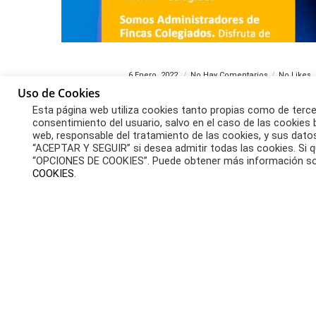
6 Enero, 2022
No Hay Comentarios
No Likes
Uso de Cookies
Comunidad de Propietarios
Legislación
¿Tengo que pagar las de
Esta página web utiliza cookies tanto propias como de tercer
consentimiento del usuario, salvo en el caso de las cookies b
anterior propietario cu
web, responsable del tratamiento de las cookies, y sus dat
un local?
“ACEPTAR Y SEGUIR” si desea admitir todas las cookies. Si qu
“OPCIONES DE COOKIES”. Puede obtener más información sob
COOKIES
.
¿TENGO QUE PAGAR LAS DEUDAS DE LA 
COMPRO UNA VIVIENDA O UN LOCAL? LA A
DEUDAS CON LA COMUNIDAD DE PROPIETA
compran una vivienda o un local, que es 
LEER MÁS